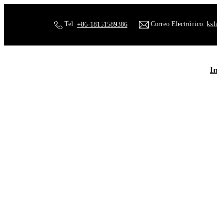
Tel:
+86-18151589386
Correo Electrónico:
ks1
In
Cas