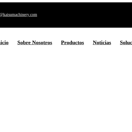
@kaisumachinery.com
icio
Sobre Nosotros
Productos
Noticias
Solu
KS-75
a
Productos
Máquina de moldeo por soplado de inyección
KS
>
>
>